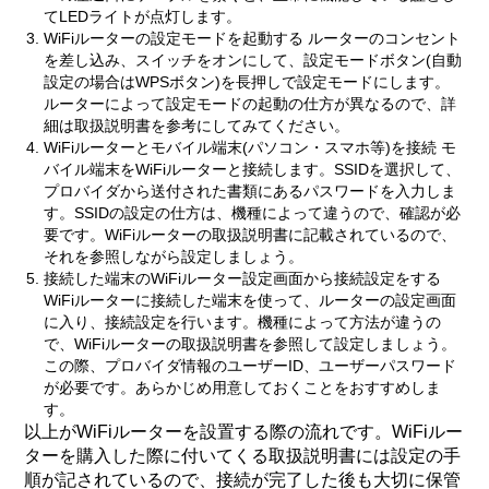
てLEDライトが点灯します。
WiFiルーターの設定モードを起動する ルーターのコンセント
を差し込み、スイッチをオンにして、設定モードボタン(自動
設定の場合はWPSボタン)を長押しで設定モードにします。
ルーターによって設定モードの起動の仕方が異なるので、詳
細は取扱説明書を参考にしてみてください。
WiFiルーターとモバイル端末(パソコン・スマホ等)を接続 モ
バイル端末をWiFiルーターと接続します。SSIDを選択して、
プロバイダから送付された書類にあるパスワードを入力しま
す。SSIDの設定の仕方は、機種によって違うので、確認が必
要です。WiFiルーターの取扱説明書に記載されているので、
それを参照しながら設定しましょう。
接続した端末のWiFiルーター設定画面から接続設定をする
WiFiルーターに接続した端末を使って、ルーターの設定画面
に入り、接続設定を行います。機種によって方法が違うの
で、WiFiルーターの取扱説明書を参照して設定しましょう。
この際、プロバイダ情報のユーザーID、ユーザーパスワード
が必要です。あらかじめ用意しておくことをおすすめしま
す。
以上がWiFiルーターを設置する際の流れです。WiFiルー
ターを購入した際に付いてくる取扱説明書には設定の手
順が記されているので、接続が完了した後も大切に保管