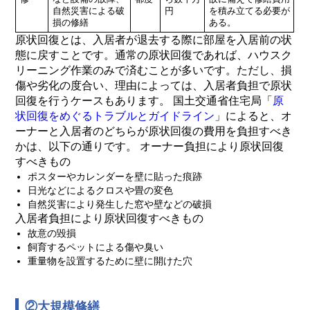
自然災害による破
円
を積み立てる必要が
損の修繕
ある。
原状回復とは、入居者が退去する際に部屋を入居前の状
態に戻すことです。通常の原状回復であれば、ハウスク
リーニング作業のみで済むことが多いです。ただし、損
傷や劣化の度合い、理由によっては、入居者負担で原状
回復を行うケースもあります。 国土交通省住宅局「
原
状回復をめぐるトラブルとガイドライン
」によると、オ
ーナーと入居者のどちらが原状回復の費用を負担すべき
かは、以下の通りです。 オーナー負担により原状回復
すべきもの
ポスターやカレンダーを壁に貼った痕跡
日光などによるクロスや畳の変色
自然災害により発生した窓や壁などの破損
入居者負担により原状回復すべきもの
故意の毀損
飼育するペットによる傷や臭い
重量物を設置するために壁に開けた穴
②大規模修繕