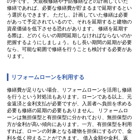
の手です。 大規模修繕や予防修繕などの計画していた
修繕であれば、必要な修繕費が貯まるまで延期するとい
う選択もできます。 ただし、計画していた修繕は必要
があって予定されているので、それを延期すると建物の
資産価値を低下させる恐れがあります。 修繕を延期す
る際は、どのくらいの期間延期しなければならないのか
把握するようにしましょう。もし長い期間の延期が必要
なら、可能な範囲で修繕を行うことも検討する必要があ
ります。
リフォームローンを利用する
修繕費が足りない場合、リフォームローンを活用し修繕
を行うという対処法もあります。ローンである以上、元
金返済と金利支払が必要ですが、入居者へ負担を求める
必要も修繕の延期の必要もありません。 リフォームロ
ーンは無担保型と有担保型に分かれており、無担保型の
方が金利が高い傾向にあります。一方、有担保型を利用
すれば、ローンの対象となる建物を担保にするので、金
利を低く抑えることができます。 借入金額や金利、返