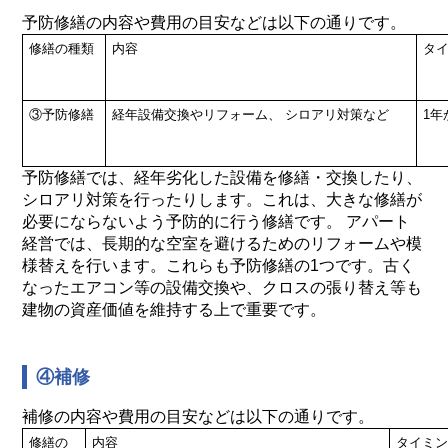
予防修繕の内容や費用の目安などは以下の通りです。
修繕の種類
内容
タ
③予防修繕
経年設備交換やリフォーム、
シロアリ対策など
1年
予防修繕では、経年劣化した設備を修繕・交換したり、
シロアリ対策を行ったりします。これは、大きな修繕が
必要にならないよう予防的に行う修繕です。 アパート
経営では、長期的な空室を避けるためのリフォームや模
様替えを行います。これらも予防修繕の1つです。古く
なったエアコン等の設備交換や、クロスの張り替え等も
建物の資産価値を維持する上で重要です。
④補修
補修の内容や費用の目安などは以下の通りです。
修繕の
内容
タイミン