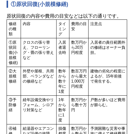
①原状回復(小規模修繕)
原状回復の内容や費用の目安などは以下の通りです。
修繕
内容
タイ
費用の目
注意点
の種
ミン
安
類
グ
①原
クロスの張り替
入居
数万円か
入居者の責任範囲外
状回
え、フローリン
者退
ら20万
の修繕は
オーナー負
復
(小
グ・畳の張り替え
去時
円程度
担。
規模
など
修繕)
②大
外壁や屋根、共用
数年
数百万円
建物の劣化の程度に
規模
部、ベランダなど
から
から最大
よるが、15年前後
修繕
の修繕など
数十
1,000万
で発生する。
年に
円程度
1度
③予
経年設備交換やリ
1年
数万円か
戸数が多いほど費用
防修
フォーム、シロア
から
ら数十万
が膨らむ。
繕
リ対策など
数年
円
に1
度
④補
給湯器やエアコン
損傷
数万円か
予測困難な災害や事
修
など設備の故障、
都度
ら数十万
故に備えて修繕費用