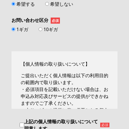
希望する
希望しない
お問い合わせ区分
必須
1ギガ
10ギガ
【個人情報の取り扱いについて】
ご提出いただく個人情報は以下の利用目的
の範囲内で取り扱います。
・必須項目を記載いただけない場合は、お
申込み対応及びサービスの提供ができかね
ますのでご了承ください。
・本サービスの提供に伴い必要となる個人
認証、運用業務、料金等の請求・収納、決
上記の個人情報の取り扱いについて
済に関する確認、与信管理、ならびに料金
必須
同意します