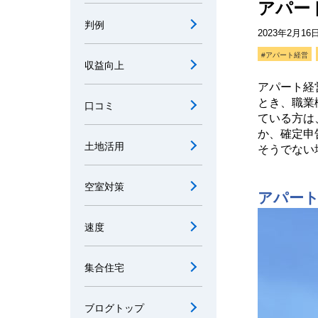
アパー
判例
2023年2月16
#アパート経営
収益向上
アパート経
とき、職業
口コミ
ている方は
か、確定申
土地活用
そうでない
空室対策
アパー
速度
集合住宅
ブログトップ