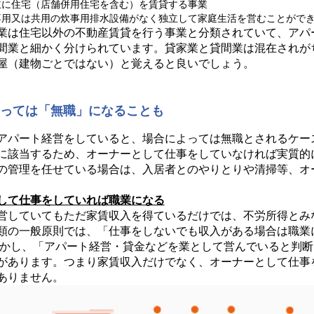
主に住宅（店舗併用住宅を含む）を賃貸する事業
専用又は共用の炊事用排水設備がなく独立して家庭生活を営むことがで
業は住宅以外の不動産賃貸を行う事業と分類されていて、アパ
間業と細かく分けられています。貸家業と貸間業は混在されが
屋（建物ごとではない）と覚えると良いでしょう。
よっては「無職」になることも
アパート経営をしていると、場合によっては無職とされるケー
に該当するため、オーナーとして仕事をしていなければ実質的
の管理を任せている場合は、入居者とのやりとりや清掃等、オ
して仕事をしていれば職業になる
営していてもただ家賃収入を得ているだけでは、不労所得とみ
類の一般原則では、「仕事をしないでも収入がある場合は職業
しかし、「アパート経営・貸金などを業として営んでいると判
があります。つまり家賃収入だけでなく、オーナーとして仕事
ありません。