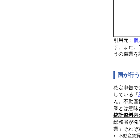
引用元：
個
す。また、
うの職業を
国が行
確定申告で
している「
ん。不動産
業とは意味
統計資料内
総務省が発
業」それぞ
不動産賃