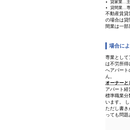
貸家業…
貸間業…
不動産賃貸
の場合は貸
間業は一部
場合に
専業として
は不労所得
へアパート
ん。
オーナーと
アパート経
標準職業分
います。 
ただし書き
っても問題