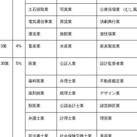
土石採取業
写真業
公衆浴場業
（むし風
電気通信事業
席貸業
演劇興行業
運送業
旅館業
遊技場業
3業
4%
畜産業
水産業
薪炭製造業
30業
5%
医業
公証人業
設計監督者業
歯科医業
弁理士業
不動産鑑定業
薬剤師業
税理士業
デザイン業
獣医業
公認会計士業
諸芸師匠業
弁護士業
計理士業
理容業
司法書士業
社会保険労務士業
美容業