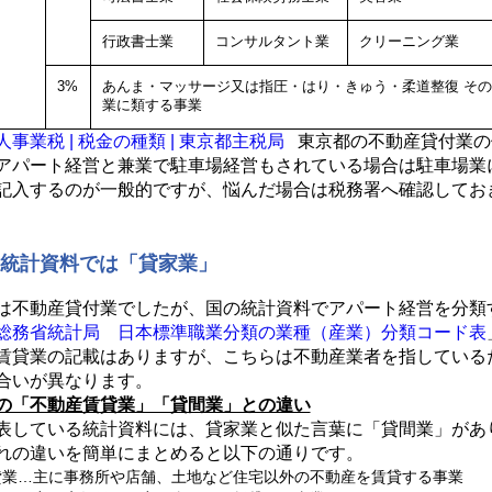
行政書士業
コンサルタント業
クリーニング業
3%
あんま・マッサージ又は指圧・はり・きゅう・柔道整復
その
業に類する事業
人事業税 | 税金の種類 | 東京都主税局
東京都の不動産貸付業の
アパート経営と兼業で駐車場経営もされている場合は駐車場業
記入するのが一般的ですが、悩んだ場合は税務署へ確認してお
う統計資料では「貸家業」
は不動産貸付業でしたが、国の統計資料でアパート経営を分類
総務省統計局 日本標準職業分類の業種（産業）分類コード表
賃貸業の記載はありますが、こちらは不動産業者を指している
合いが異なります。
の「不動産賃貸業」「貸間業」との違い
表している統計資料には、貸家業と似た言葉に「貸間業」があ
れの違いを簡単にまとめると以下の通りです。
貸業…主に事務所や店舗、土地など住宅以外の不動産を賃貸する事業