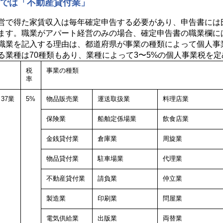
告では「不動産貸付業」
営で得た家賃収入は毎年確定申告する必要があり、申告書には
ます。職業がアパート経営のみの場合、確定申告書の職業欄に
職業を記入する理由は、都道府県が事業の種類によって個人事
る業種は70種類もあり、業種によって3〜5%の個人事業税を
税
事業の種類
率
37業
5%
物品販売業
運送取扱業
料理店業
保険業
船舶定係場業
飲食店業
金銭貸付業
倉庫業
周旋業
物品貸付業
駐車場業
代理業
不動産貸付業
請負業
仲立業
製造業
印刷業
問屋業
電気供給業
出版業
両替業